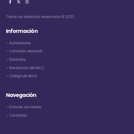
Todos los derechos reservados © 2023.
Información
–
Autoridades
–
Comisión electoral
–
Estatutos
–
Resolución del M.E.C.
–
Código de ética
Navegación
–
Enlaces de interés
–
Contactar