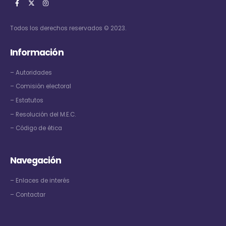
Todos los derechos reservados © 2023.
Información
–
Autoridades
–
Comisión electoral
–
Estatutos
–
Resolución del M.E.C.
–
Código de ética
Navegación
–
Enlaces de interés
–
Contactar